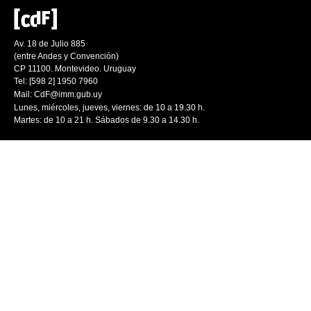
Av. 18 de Julio 885
(entre Andes y Convención)
CP 11100. Montevideo. Uruguay
Tel: [598 2] 1950 7960
Mail:
CdF@imm.gub.uy
Lunes, miércoles, jueves, viernes: de 10 a 19.30 h.
Martes: de 10 a 21 h. Sábados de 9.30 a 14.30 h.