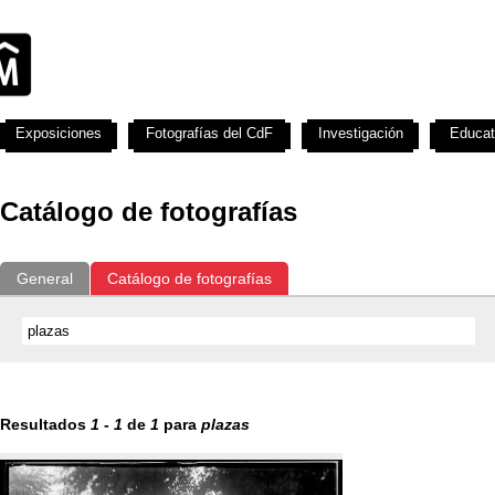
Exposiciones
Fotografías del CdF
Investigación
Educat
Catálogo de fotografías
General
Catálogo de fotografías
Resultados
1
-
1
de
1
para
plazas