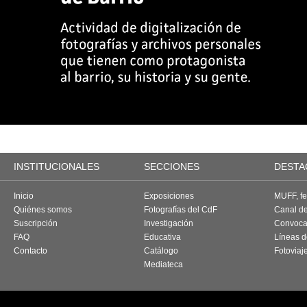
INSTITUCIONALES
SECCIONES
DESTA
Inicio
Exposiciones
MUFF, fes
Quiénes somos
Fotografías del CdF
Canal d
Suscripción
Investigación
Convoca
FAQ
Educativa
Líneas d
Contacto
Catálogo
Fotoviaj
Mediateca