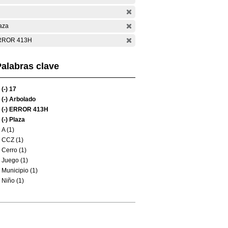
aza
RROR 413H
alabras clave
(-)
17
(-)
Arbolado
(-)
ERROR 413H
(-)
Plaza
A (1)
CCZ (1)
Cerro (1)
Juego (1)
Municipio (1)
Niño (1)