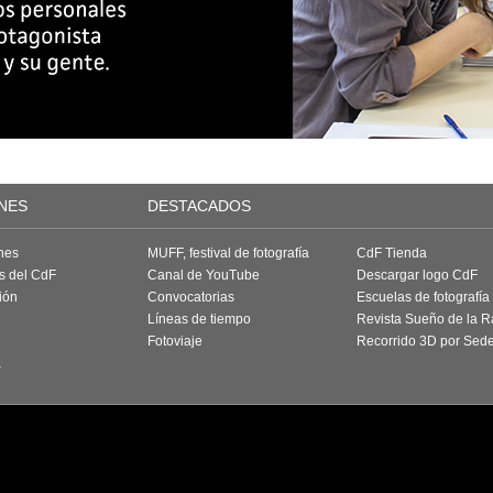
NES
DESTACADOS
nes
MUFF, festival de fotografía
CdF Tienda
as del CdF
Canal de YouTube
Descargar logo CdF
ión
Convocatorias
Escuelas de fotografía
Líneas de tiempo
Revista Sueño de la 
Fotoviaje
Recorrido 3D por Sed
a