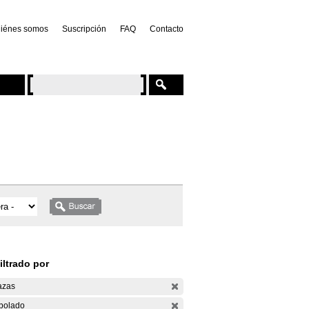
iénes somos
Suscripción
FAQ
Contacto
iltrado por
azas
bolado