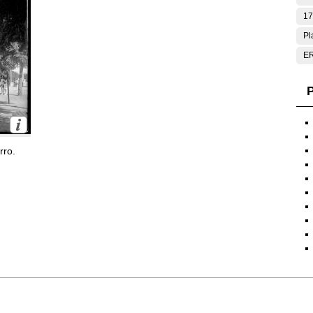
17
Pl
E
P
rro.