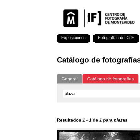
Exposiciones
Fotografías del CdF
Catálogo de fotografía
General
Catálogo de fotografías
Resultados
1
-
1
de
1
para
plazas