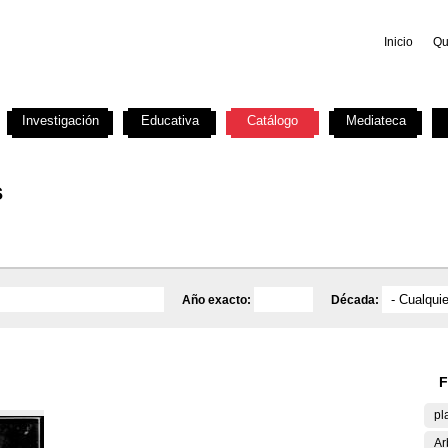
Inicio
Qu
Investigación
Educativa
Catálogo
Mediateca
s
Año exacto:
Década:
F
pl
Ar