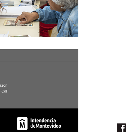
Razón
e CdF