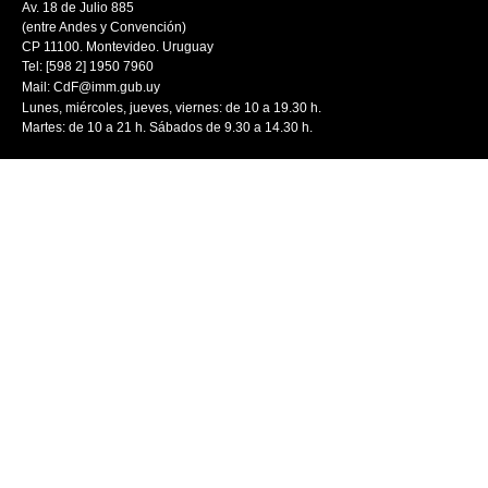
Av. 18 de Julio 885
(entre Andes y Convención)
CP 11100. Montevideo. Uruguay
Tel: [598 2] 1950 7960
Mail:
CdF@imm.gub.uy
Lunes, miércoles, jueves, viernes: de 10 a 19.30 h.
Martes: de 10 a 21 h. Sábados de 9.30 a 14.30 h.