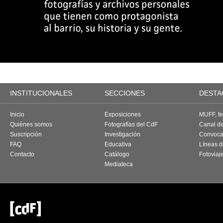
INSTITUCIONALES
SECCIONES
DESTA
Inicio
Exposiciones
MUFF, fes
Quiénes somos
Fotografías del CdF
Canal d
Suscripción
Investigación
Convoca
FAQ
Educativa
Líneas d
Contacto
Catálogo
Fotoviaj
Mediateca