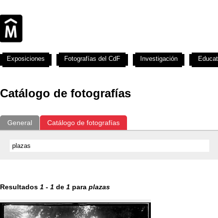
Exposiciones
Fotografías del CdF
Investigación
Educat
Catálogo de fotografías
General
Catálogo de fotografías
Resultados
1
-
1
de
1
para
plazas