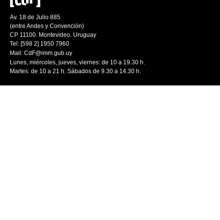
Av. 18 de Julio 885
(entre Andes y Convención)
CP 11100. Montevideo. Uruguay
Tel: [598 2] 1950 7960
Mail:
CdF@imm.gub.uy
Lunes, miércoles, jueves, viernes: de 10 a 19.30 h.
Martes: de 10 a 21 h. Sábados de 9.30 a 14.30 h.