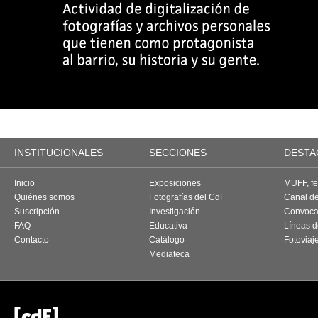
INSTITUCIONALES
SECCIONES
DESTA
Inicio
Exposiciones
MUFF, fes
Quiénes somos
Fotografías del CdF
Canal d
Suscripción
Investigación
Convoca
FAQ
Educativa
Líneas d
Contacto
Catálogo
Fotoviaj
Mediateca