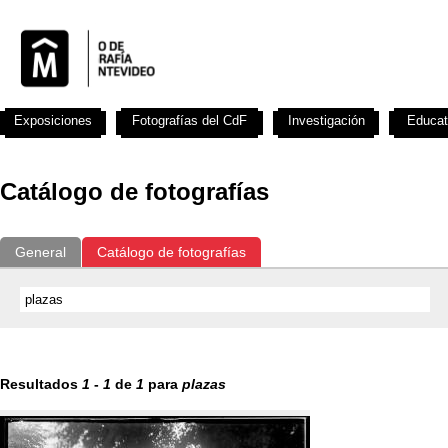
Exposiciones
Fotografías del CdF
Investigación
Educat
Catálogo de fotografías
General
Catálogo de fotografías
Resultados
1
-
1
de
1
para
plazas