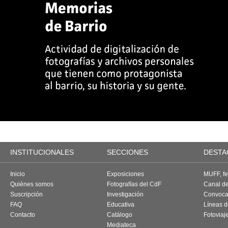
INSTITUCIONALES
SECCIONES
DESTA
Inicio
Exposiciones
MUFF, fes
Quiénes somos
Fotografías del CdF
Canal d
Suscripción
Investigación
Convoca
FAQ
Educativa
Líneas d
Contacto
Catálogo
Fotoviaj
Mediateca