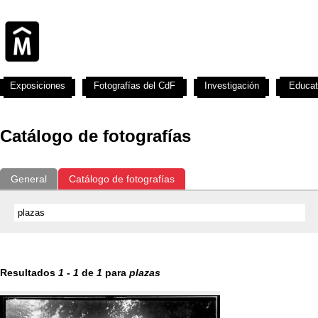
Exposiciones
Fotografías del CdF
Investigación
Educat
Catálogo de fotografías
General
Catálogo de fotografías
Resultados
1
-
1
de
1
para
plazas