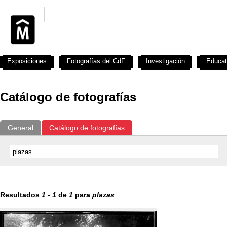
Exposiciones
Fotografías del CdF
Investigación
Educat
Catálogo de fotografías
General
Catálogo de fotografías
Resultados
1
-
1
de
1
para
plazas