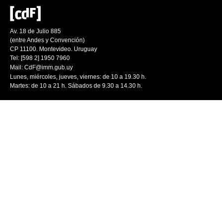
Av. 18 de Julio 885
(entre Andes y Convención)
CP 11100. Montevideo. Uruguay
Tel: [598 2] 1950 7960
Mail:
CdF@imm.gub.uy
Lunes, miércoles, jueves, viernes: de 10 a 19.30 h.
Martes: de 10 a 21 h. Sábados de 9.30 a 14.30 h.