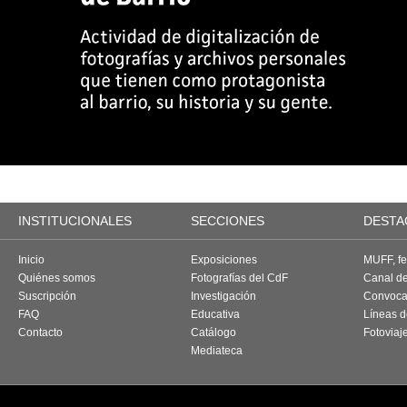
INSTITUCIONALES
SECCIONES
DESTA
Inicio
Exposiciones
MUFF, fes
Quiénes somos
Fotografías del CdF
Canal d
Suscripción
Investigación
Convoca
FAQ
Educativa
Líneas d
Contacto
Catálogo
Fotoviaj
Mediateca