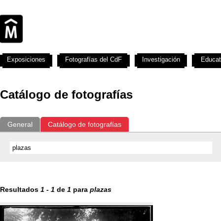
Exposiciones
Fotografías del CdF
Investigación
Educat
Catálogo de fotografías
General
Catálogo de fotografías
Resultados
1
-
1
de
1
para
plazas