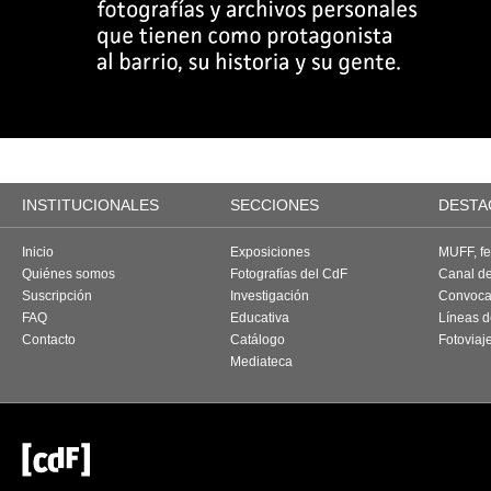
INSTITUCIONALES
SECCIONES
DESTA
Inicio
Exposiciones
MUFF, fes
Quiénes somos
Fotografías del CdF
Canal d
Suscripción
Investigación
Convoca
FAQ
Educativa
Líneas d
Contacto
Catálogo
Fotoviaj
Mediateca