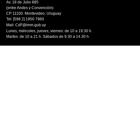
Av. 18 de Julio 885
(entre Andes y Convención)
CP 11100. Montevideo. Uruguay
Tel: [598 2] 1950 7960
Mail:
CdF@imm.gub.uy
Lunes, miércoles, jueves, viernes: de 10 a 19.30 h.
Martes: de 10 a 21 h. Sábados de 9.30 a 14.30 h.