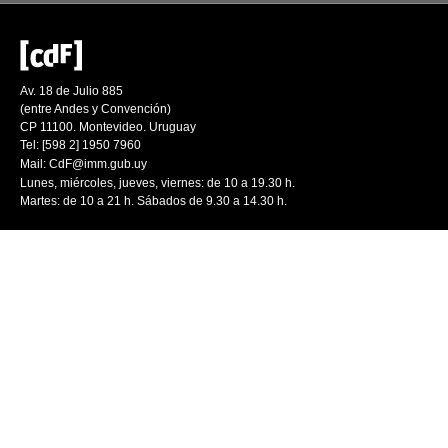
Av. 18 de Julio 885
(entre Andes y Convención)
CP 11100. Montevideo. Uruguay
Tel: [598 2] 1950 7960
Mail:
CdF@imm.gub.uy
Lunes, miércoles, jueves, viernes: de 10 a 19.30 h.
Martes: de 10 a 21 h. Sábados de 9.30 a 14.30 h.