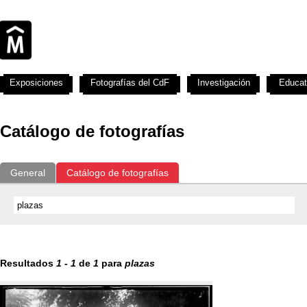
Exposiciones
Fotografías del CdF
Investigación
Educat
Catálogo de fotografías
General
Catálogo de fotografías
Resultados
1
-
1
de
1
para
plazas