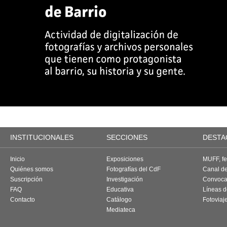
INSTITUCIONALES
SECCIONES
DESTA
Inicio
Exposiciones
MUFF, fes
Quiénes somos
Fotografías del CdF
Canal d
Suscripción
Investigación
Convoca
FAQ
Educativa
Líneas d
Contacto
Catálogo
Fotoviaj
Mediateca