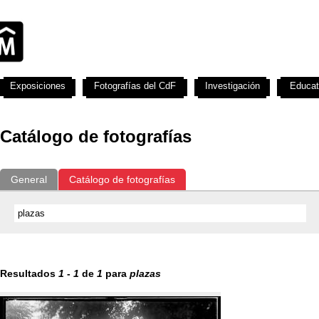
Exposiciones
Fotografías del CdF
Investigación
Educat
Catálogo de fotografías
General
Catálogo de fotografías
Resultados
1
-
1
de
1
para
plazas