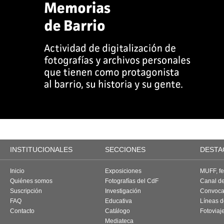
INSTITUCIONALES
SECCIONES
DESTA
Inicio
Exposiciones
MUFF, fes
Quiénes somos
Fotografías del CdF
Canal d
Suscripción
Investigación
Convoca
FAQ
Educativa
Líneas d
Contacto
Catálogo
Fotoviaj
Mediateca