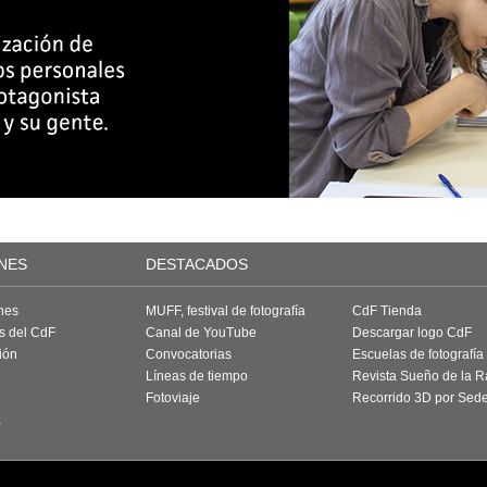
NES
DESTACADOS
nes
MUFF, festival de fotografía
CdF Tienda
as del CdF
Canal de YouTube
Descargar logo CdF
ión
Convocatorias
Escuelas de fotografía
Líneas de tiempo
Revista Sueño de la 
Fotoviaje
Recorrido 3D por Sed
a