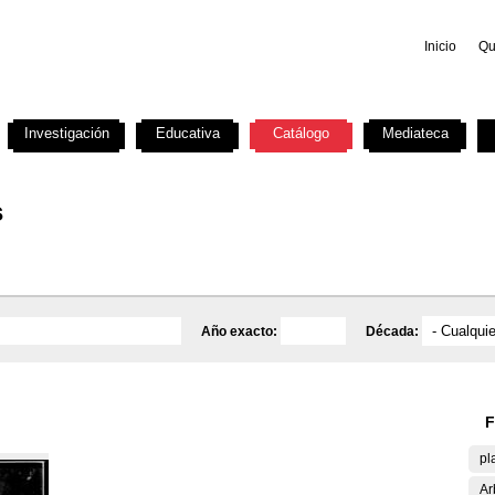
Inicio
Qu
Investigación
Educativa
Catálogo
Mediateca
s
Año exacto:
Década:
F
pl
Ar