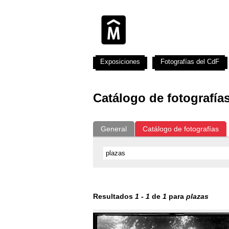
Exposiciones
Fotografías del CdF
Catálogo de fotografía
General
Catálogo de fotografías
Resultados
1
-
1
de
1
para
plazas