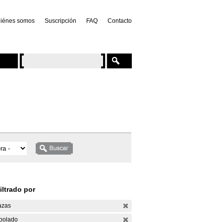
iénes somos
Suscripción
FAQ
Contacto
iltrado por
azas
bolado