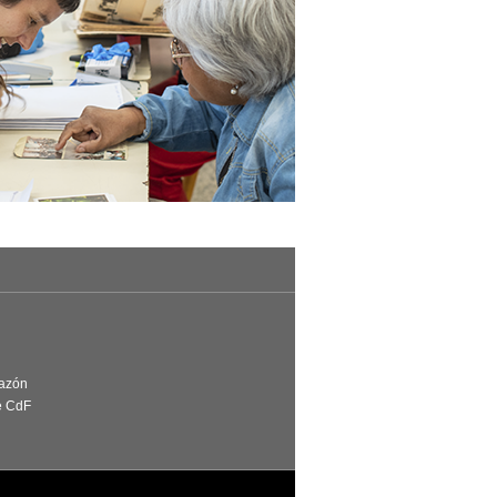
Razón
e CdF