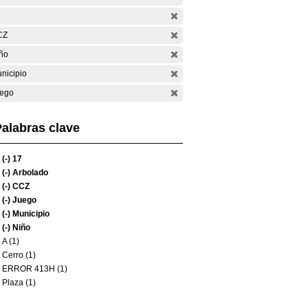
CZ
ño
nicipio
ego
alabras clave
(-)
17
(-)
Arbolado
(-)
CCZ
(-)
Juego
(-)
Municipio
(-)
Niño
A (1)
Cerro (1)
ERROR 413H (1)
Plaza (1)