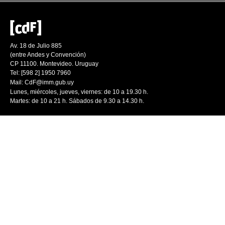
Av. 18 de Julio 885
(entre Andes y Convención)
CP 11100. Montevideo. Uruguay
Tel: [598 2] 1950 7960
Mail:
CdF@imm.gub.uy
Lunes, miércoles, jueves, viernes: de 10 a 19.30 h.
Martes: de 10 a 21 h. Sábados de 9.30 a 14.30 h.