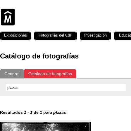
Exposiciones
Fotografías del CdF
Investigación
Educat
Catálogo de fotografías
General
Catálogo de fotografías
Resultados
1
-
1
de
1
para
plazas