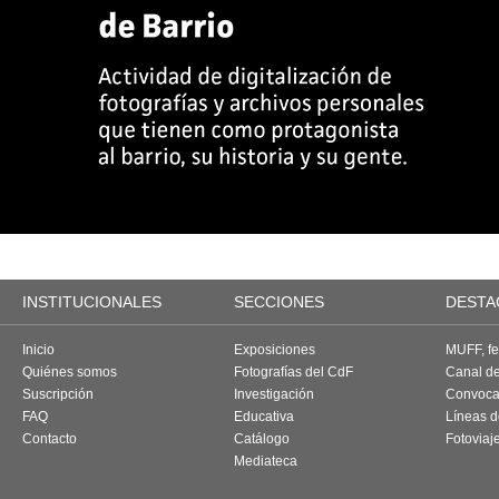
INSTITUCIONALES
SECCIONES
DESTA
Inicio
Exposiciones
MUFF, fes
Quiénes somos
Fotografías del CdF
Canal d
Suscripción
Investigación
Convoca
FAQ
Educativa
Líneas d
Contacto
Catálogo
Fotoviaj
Mediateca