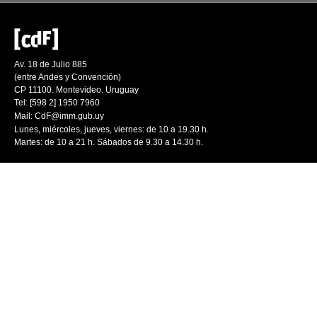
Av. 18 de Julio 885
(entre Andes y Convención)
CP 11100. Montevideo. Uruguay
Tel: [598 2] 1950 7960
Mail:
CdF@imm.gub.uy
Lunes, miércoles, jueves, viernes: de 10 a 19.30 h.
Martes: de 10 a 21 h. Sábados de 9.30 a 14.30 h.