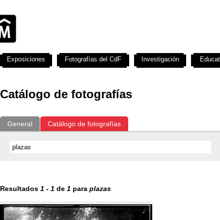
Exposiciones
Fotografías del CdF
Investigación
Educat
Catálogo de fotografías
General
Catálogo de fotografías
Resultados
1
-
1
de
1
para
plazas