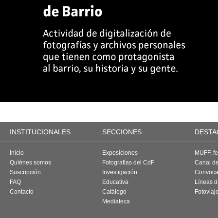
INSTITUCIONALES
SECCIONES
DESTA
Inicio
Exposiciones
MUFF, fes
Quiénes somos
Fotografías del CdF
Canal d
Suscripción
Investigación
Convoca
FAQ
Educativa
Líneas d
Contacto
Catálogo
Fotoviaj
Mediateca