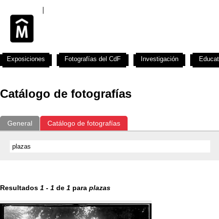
Exposiciones
Fotografías del CdF
Investigación
Educat
Catálogo de fotografías
General
Catálogo de fotografías
Resultados
1
-
1
de
1
para
plazas