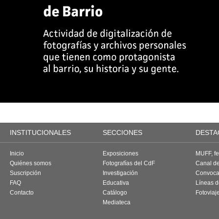
INSTITUCIONALES
SECCIONES
DESTA
Inicio
Exposiciones
MUFF, fes
Quiénes somos
Fotografías del CdF
Canal d
Suscripción
Investigación
Convoca
FAQ
Educativa
Líneas d
Contacto
Catálogo
Fotoviaj
Mediateca