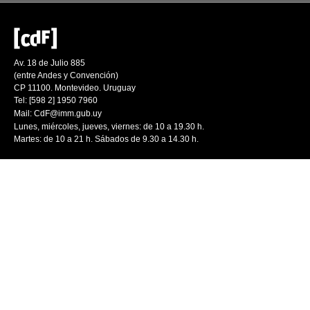
Av. 18 de Julio 885
(entre Andes y Convención)
CP 11100. Montevideo. Uruguay
Tel: [598 2] 1950 7960
Mail:
CdF@imm.gub.uy
Lunes, miércoles, jueves, viernes: de 10 a 19.30 h.
Martes: de 10 a 21 h. Sábados de 9.30 a 14.30 h.