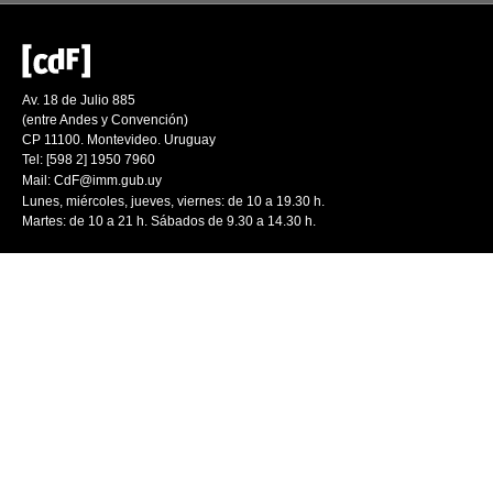
Av. 18 de Julio 885
(entre Andes y Convención)
CP 11100. Montevideo. Uruguay
Tel: [598 2] 1950 7960
Mail:
CdF@imm.gub.uy
Lunes, miércoles, jueves, viernes: de 10 a 19.30 h.
Martes: de 10 a 21 h. Sábados de 9.30 a 14.30 h.