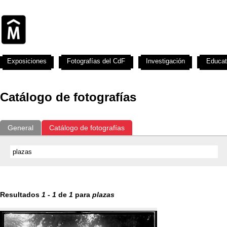
Exposiciones
Fotografías del CdF
Investigación
Educat
Catálogo de fotografías
General
Catálogo de fotografías
Resultados
1
-
1
de
1
para
plazas