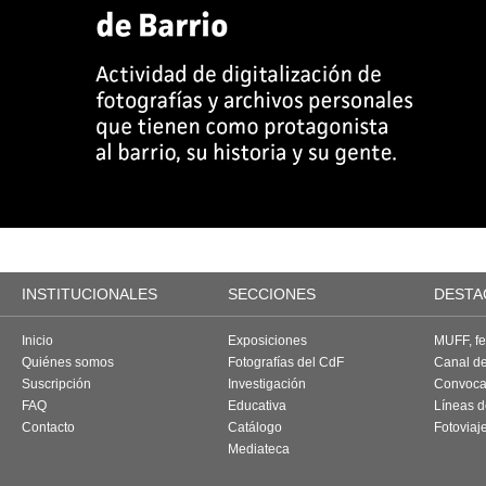
INSTITUCIONALES
SECCIONES
DESTA
Inicio
Exposiciones
MUFF, fes
Quiénes somos
Fotografías del CdF
Canal d
Suscripción
Investigación
Convoca
FAQ
Educativa
Líneas d
Contacto
Catálogo
Fotoviaj
Mediateca