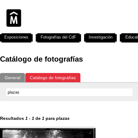
Exposiciones
Fotografías del CdF
Investigación
Educat
Catálogo de fotografías
General
Catálogo de fotografías
Resultados
1
-
1
de
1
para
plazas