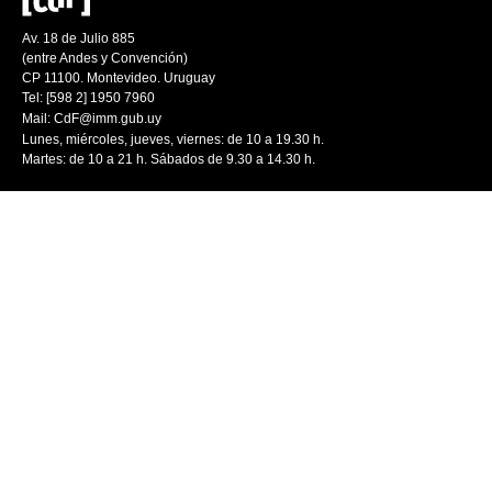
Av. 18 de Julio 885
(entre Andes y Convención)
CP 11100. Montevideo. Uruguay
Tel: [598 2] 1950 7960
Mail:
CdF@imm.gub.uy
Lunes, miércoles, jueves, viernes: de 10 a 19.30 h.
Martes: de 10 a 21 h. Sábados de 9.30 a 14.30 h.