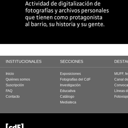
INSTITUCIONALES
SECCIONES
DESTA
Inicio
Exposiciones
MUFF, fes
Quiénes somos
Fotografías del CdF
Canal d
Suscripción
Investigación
Convoca
FAQ
Educativa
Líneas d
Contacto
Catálogo
Fotoviaj
Mediateca