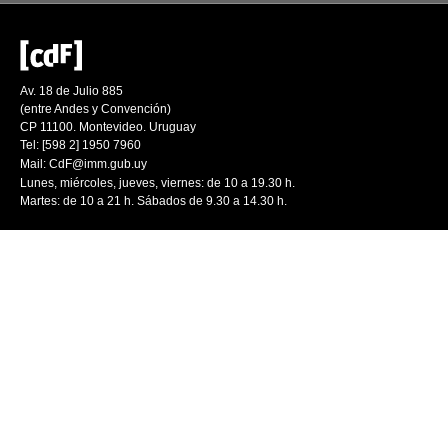
Av. 18 de Julio 885
(entre Andes y Convención)
CP 11100. Montevideo. Uruguay
Tel: [598 2] 1950 7960
Mail:
CdF@imm.gub.uy
Lunes, miércoles, jueves, viernes: de 10 a 19.30 h.
Martes: de 10 a 21 h. Sábados de 9.30 a 14.30 h.