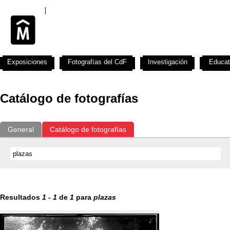
Exposiciones
Fotografías del CdF
Investigación
Educat
Catálogo de fotografías
General
Catálogo de fotografías
Resultados
1
-
1
de
1
para
plazas