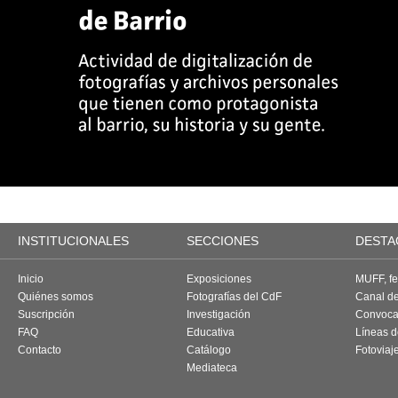
INSTITUCIONALES
SECCIONES
DESTA
Inicio
Exposiciones
MUFF, fes
Quiénes somos
Fotografías del CdF
Canal d
Suscripción
Investigación
Convoca
FAQ
Educativa
Líneas d
Contacto
Catálogo
Fotoviaj
Mediateca