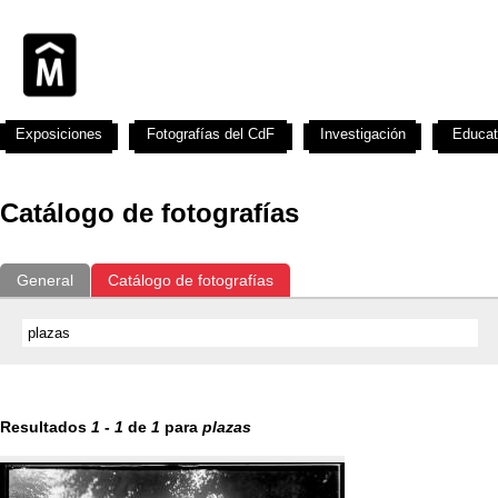
Exposiciones
Fotografías del CdF
Investigación
Educat
Catálogo de fotografías
General
Catálogo de fotografías
Resultados
1
-
1
de
1
para
plazas