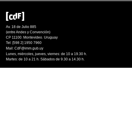
Av. 18 de Julio 885
(entre Andes y Convención)
CP 11100. Montevideo. Uruguay
Tel: [598 2] 1950 7960
Mail:
CdF@imm.gub.uy
Lunes, miércoles, jueves, viernes: de 10 a 19.30 h.
Martes: de 10 a 21 h. Sábados de 9.30 a 14.30 h.