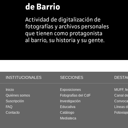
INSTITUCIONALES
SECCIONES
DESTA
Inicio
Exposiciones
MUFF, fes
Quiénes somos
Fotografías del CdF
Canal d
Suscripción
Investigación
Convoca
FAQ
Educativa
Líneas d
Contacto
Catálogo
Fotoviaj
Mediateca