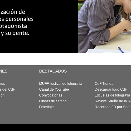
NES
DESTACADOS
nes
MUFF, festival de fotografía
CdF Tienda
as del CdF
Canal de YouTube
Descargar logo CdF
ión
Convocatorias
Escuelas de fotografía
Líneas de tiempo
Revista Sueño de la 
Fotoviaje
Recorrido 3D por Sed
a