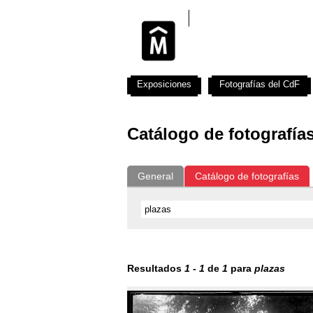
Exposiciones
Fotografías del CdF
Catálogo de fotografía
General
Catálogo de fotografías
Resultados
1
-
1
de
1
para
plazas