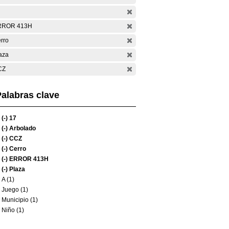
RROR 413H
rro
aza
CZ
alabras clave
(-)
17
(-)
Arbolado
(-)
CCZ
(-)
Cerro
(-)
ERROR 413H
(-)
Plaza
A (1)
Juego (1)
Municipio (1)
Niño (1)