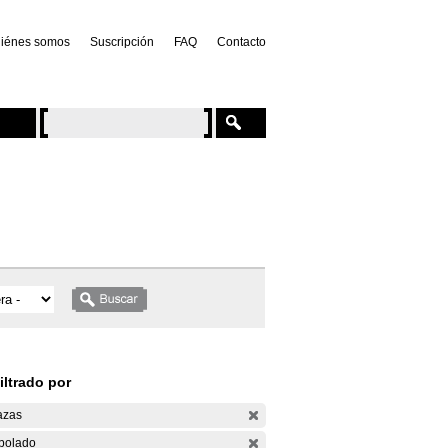
iénes somos
Suscripción
FAQ
Contacto
iltrado por
azas
bolado