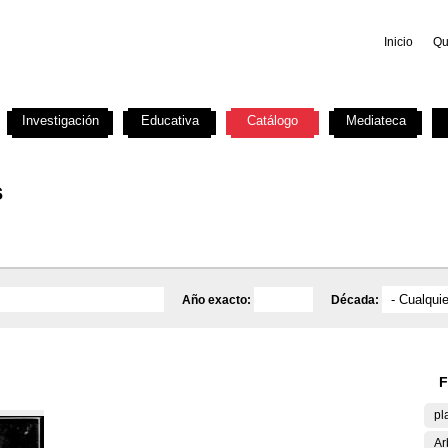
Inicio
Qu
Investigación
Educativa
Catálogo
Mediateca
s
Año exacto:
Década:
F
pl
Ar