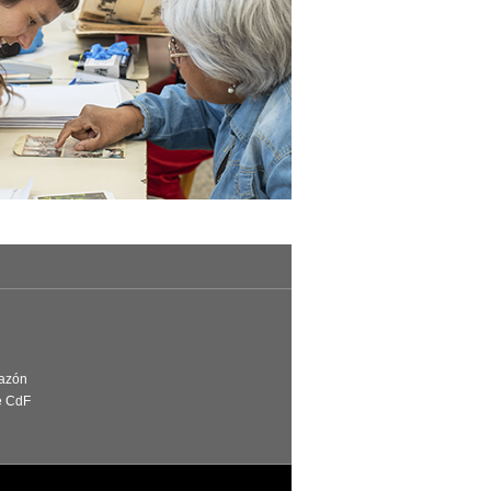
Razón
e CdF