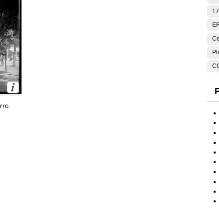
17
E
Ce
Pl
C
P
rro.