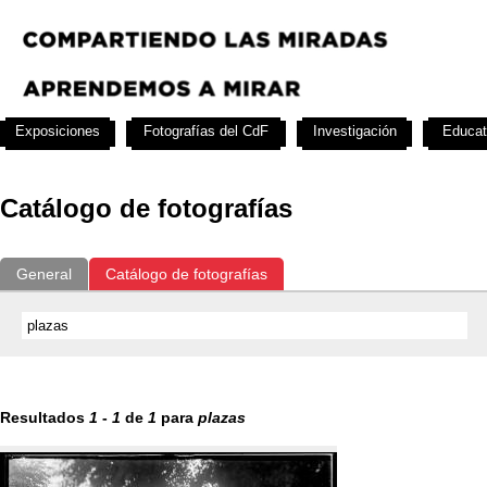
Exposiciones
Fotografías del CdF
Investigación
Educat
Catálogo de fotografías
General
Catálogo de fotografías
Resultados
1
-
1
de
1
para
plazas