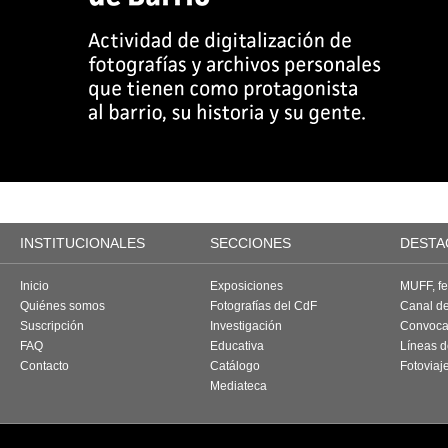
INSTITUCIONALES
SECCIONES
DESTA
Inicio
Exposiciones
MUFF, fes
Quiénes somos
Fotografías del CdF
Canal d
Suscripción
Investigación
Convoca
FAQ
Educativa
Líneas d
Contacto
Catálogo
Fotoviaj
Mediateca