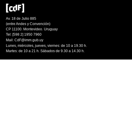
Av. 18 de Julio 885
(entre Andes y Convención)
CP 11100. Montevideo. Uruguay
Tel: [598 2] 1950 7960
Mail:
CdF@imm.gub.uy
Lunes, miércoles, jueves, viernes: de 10 a 19.30 h.
Martes: de 10 a 21 h. Sábados de 9.30 a 14.30 h.