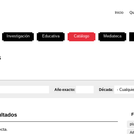
Inicio
Qu
Investigación
Educativa
Catálogo
Mediateca
s
Año exacto:
Década:
ultados
F
pl
ecta.
Ar