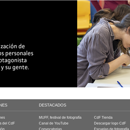
NES
DESTACADOS
nes
MUFF, festival de fotografía
CdF Tienda
as del CdF
Canal de YouTube
Descargar logo CdF
ión
Convocatorias
Escuelas de fotografía