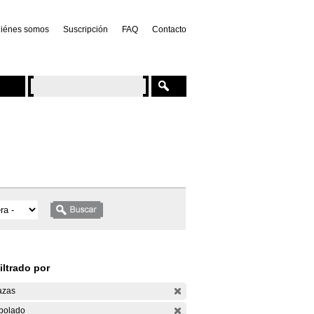
iénes somos
Suscripción
FAQ
Contacto
iltrado por
azas
bolado