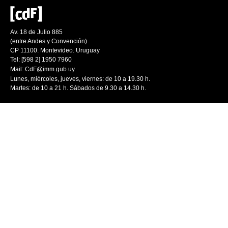
Av. 18 de Julio 885
(entre Andes y Convención)
CP 11100. Montevideo. Uruguay
Tel: [598 2] 1950 7960
Mail:
CdF@imm.gub.uy
Lunes, miércoles, jueves, viernes: de 10 a 19.30 h.
Martes: de 10 a 21 h. Sábados de 9.30 a 14.30 h.