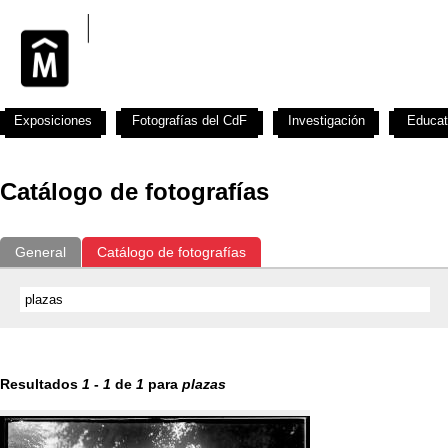
Exposiciones
Fotografías del CdF
Investigación
Educat
Catálogo de fotografías
General
Catálogo de fotografías
Resultados
1
-
1
de
1
para
plazas