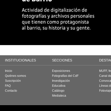
INSTITUCIONALES
SECCIONES
DESTA
Inicio
Exposiciones
MUFF, fes
Quiénes somos
Fotografías del CdF
Canal d
Suscripción
Investigación
Convoca
FAQ
Educativa
Líneas d
Contacto
Catálogo
Fotoviaj
Mediateca