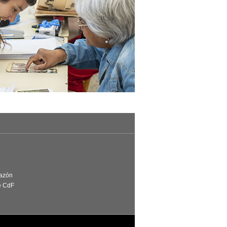
Razón
e CdF