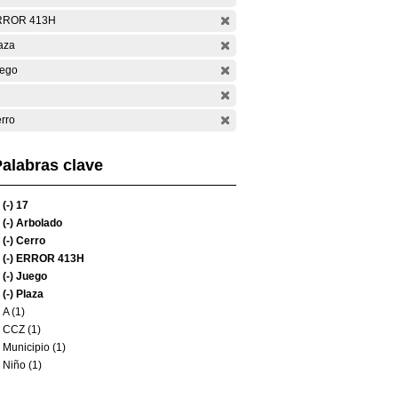
RROR 413H
aza
ego
rro
alabras clave
(-)
17
(-)
Arbolado
(-)
Cerro
(-)
ERROR 413H
(-)
Juego
(-)
Plaza
A (1)
CCZ (1)
Municipio (1)
Niño (1)