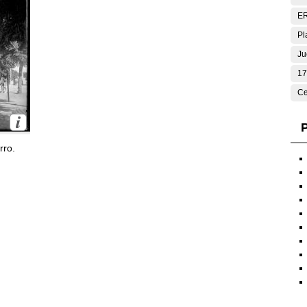
E
Pl
Ju
17
Ce
P
rro.