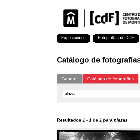
Exposiciones
Fotografías del CdF
Catálogo de fotografía
General
Catálogo de fotografías
Resultados
1
-
1
de
1
para
plazas