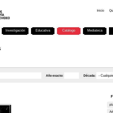
Inicio
Qu
Investigación
Educativa
Catálogo
Mediateca
s
Año exacto:
Década:
F
pl
Ar