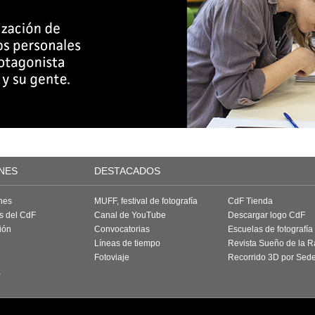
NES
DESTACADOS
nes
MUFF, festival de fotografía
CdF Tienda
as del CdF
Canal de YouTube
Descargar logo CdF
ión
Convocatorias
Escuelas de fotografía
Líneas de tiempo
Revista Sueño de la 
Fotoviaje
Recorrido 3D por Sed
a