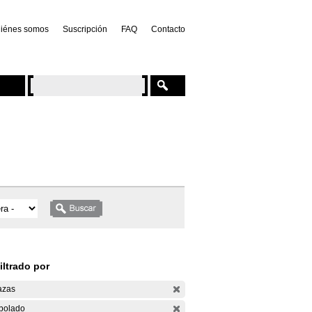
iénes somos
Suscripción
FAQ
Contacto
iltrado por
azas
bolado