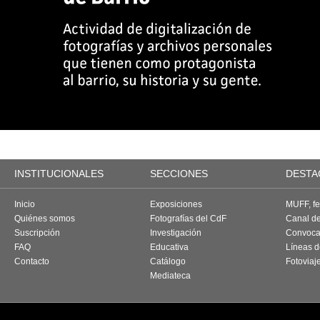
INSTITUCIONALES
SECCIONES
DESTA
Inicio
Exposiciones
MUFF, fes
Quiénes somos
Fotografías del CdF
Canal d
Suscripción
Investigación
Convoca
FAQ
Educativa
Líneas d
Contacto
Catálogo
Fotoviaj
Mediateca