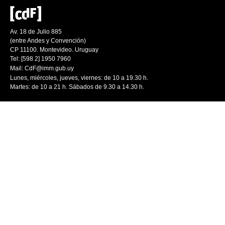
Av. 18 de Julio 885
(entre Andes y Convención)
CP 11100. Montevideo. Uruguay
Tel: [598 2] 1950 7960
Mail:
CdF@imm.gub.uy
Lunes, miércoles, jueves, viernes: de 10 a 19.30 h.
Martes: de 10 a 21 h. Sábados de 9.30 a 14.30 h.