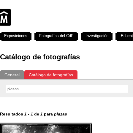
Exposiciones
Fotografías del CdF
Investigación
Educat
Catálogo de fotografías
General
Catálogo de fotografías
Resultados
1
-
1
de
1
para
plazas