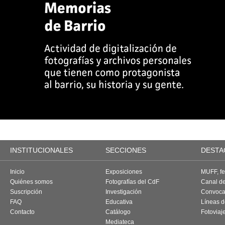
INSTITUCIONALES
SECCIONES
DESTA
Inicio
Exposiciones
MUFF, fes
Quiénes somos
Fotografías del CdF
Canal d
Suscripción
Investigación
Convoca
FAQ
Educativa
Líneas d
Contacto
Catálogo
Fotoviaj
Mediateca