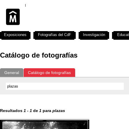
Exposiciones
Fotografías del CdF
Investigación
Educat
Catálogo de fotografías
General
Catálogo de fotografías
Resultados
1
-
1
de
1
para
plazas