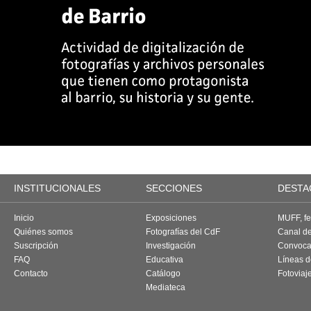
INSTITUCIONALES
SECCIONES
DESTA
Inicio
Exposiciones
MUFF, fes
Quiénes somos
Fotografías del CdF
Canal d
Suscripción
Investigación
Convoca
FAQ
Educativa
Líneas d
Contacto
Catálogo
Fotoviaj
Mediateca