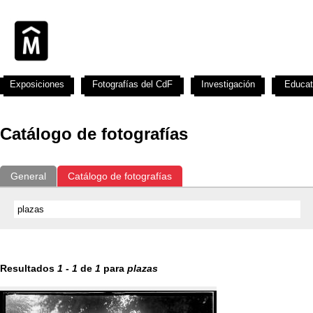
Exposiciones
Fotografías del CdF
Investigación
Educat
Catálogo de fotografías
General
Catálogo de fotografías
Resultados
1
-
1
de
1
para
plazas