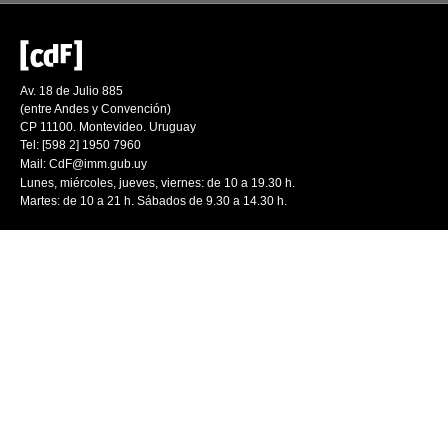
Av. 18 de Julio 885
(entre Andes y Convención)
CP 11100. Montevideo. Uruguay
Tel: [598 2] 1950 7960
Mail:
CdF@imm.gub.uy
Lunes, miércoles, jueves, viernes: de 10 a 19.30 h.
Martes: de 10 a 21 h. Sábados de 9.30 a 14.30 h.