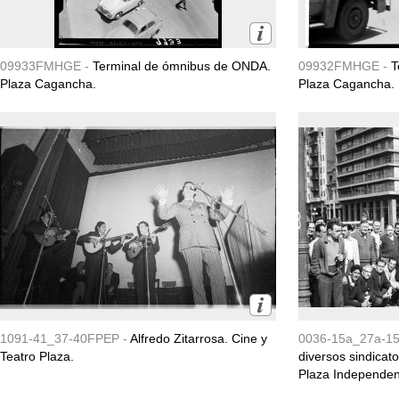
09933FMHGE -
Terminal de ómnibus de ONDA.
09932FMHGE -
T
Plaza Cagancha.
Plaza Cagancha.
1091-41_37-40FPEP -
Alfredo Zitarrosa. Cine y
0036-15a_27a-1
Teatro Plaza.
diversos sindicat
Plaza Independen