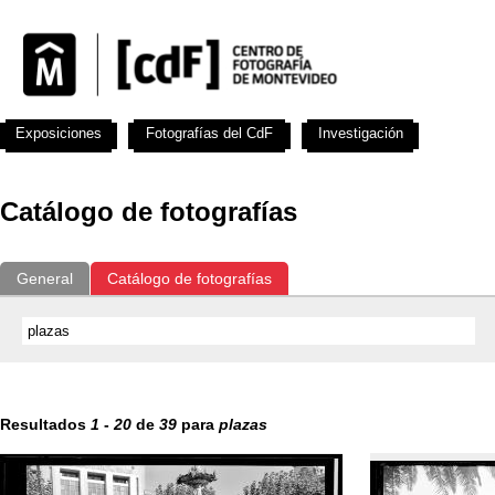
Exposiciones
Fotografías del CdF
Investigación
Educat
Catálogo de fotografías
General
Catálogo de fotografías
Resultados
1
-
20
de
39
para
plazas