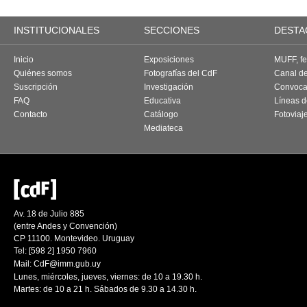
INSTITUCIONALES
SECCIONES
DESTA
Inicio
Exposiciones
MUFF, fes
Quiénes somos
Fotografías del CdF
Canal d
Suscripción
Investigación
Convoca
FAQ
Educativa
Líneas d
Contacto
Catálogo
Fotoviaj
Mediateca
Av. 18 de Julio 885
(entre Andes y Convención)
CP 11100. Montevideo. Uruguay
Tel: [598 2] 1950 7960
Mail:
CdF@imm.gub.uy
Lunes, miércoles, jueves, viernes: de 10 a 19.30 h.
Martes: de 10 a 21 h. Sábados de 9.30 a 14.30 h.