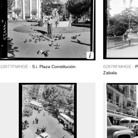
10077FMHGE -
S.i. Plaza Constitución.
02878FMHGE -
P
Zabala.