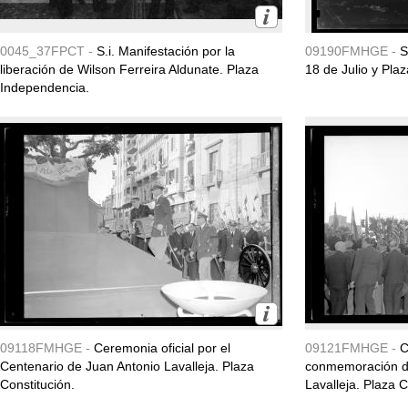
0045_37FPCT -
S.i. Manifestación por la
09190FMHGE -
S
liberación de Wilson Ferreira Aldunate. Plaza
18 de Julio y Pla
Independencia.
09118FMHGE -
Ceremonia oficial por el
09121FMHGE -
C
Centenario de Juan Antonio Lavalleja. Plaza
conmemoración de
Constitución.
Lavalleja. Plaza Co