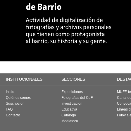
INSTITUCIONALES
SECCIONES
DESTA
Inicio
Exposiciones
MUFF, fes
Quiénes somos
Fotografías del CdF
Canal d
Suscripción
Investigación
Convoca
FAQ
Educativa
Líneas d
Contacto
Catálogo
Fotoviaj
Mediateca