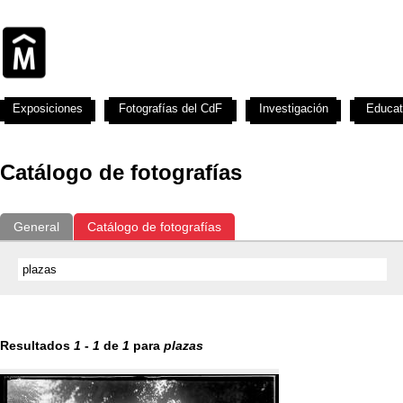
Exposiciones
Fotografías del CdF
Investigación
Educat
Catálogo de fotografías
General
Catálogo de fotografías
Resultados
1
-
1
de
1
para
plazas