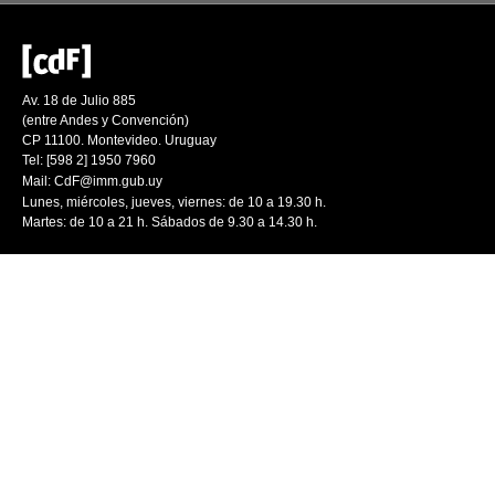
Av. 18 de Julio 885
(entre Andes y Convención)
CP 11100. Montevideo. Uruguay
Tel: [598 2] 1950 7960
Mail:
CdF@imm.gub.uy
Lunes, miércoles, jueves, viernes: de 10 a 19.30 h.
Martes: de 10 a 21 h. Sábados de 9.30 a 14.30 h.