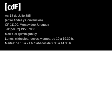
Av. 18 de Julio 885
(entre Andes y Convención)
CP 11100. Montevideo. Uruguay
Tel: [598 2] 1950 7960
Mail:
CdF@imm.gub.uy
Lunes, miércoles, jueves, viernes: de 10 a 19.30 h.
Martes: de 10 a 21 h. Sábados de 9.30 a 14.30 h.