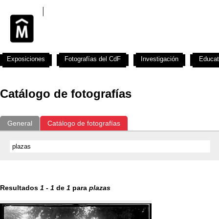
Exposiciones
Fotografías del CdF
Investigación
Educat
Catálogo de fotografías
General
Catálogo de fotografías
Resultados
1
-
1
de
1
para
plazas