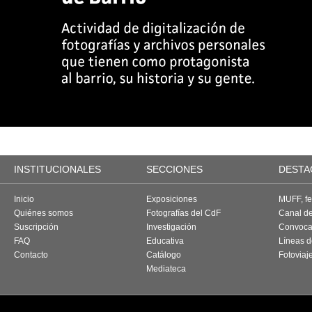
INSTITUCIONALES
SECCIONES
DESTA
Inicio
Exposiciones
MUFF, fes
Quiénes somos
Fotografías del CdF
Canal d
Suscripción
Investigación
Convoca
FAQ
Educativa
Líneas d
Contacto
Catálogo
Fotoviaj
Mediateca