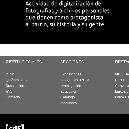
INSTITUCIONALES
SECCIONES
DESTA
Inicio
Exposiciones
MUFF, fes
Quiénes somos
Fotografías del CdF
Canal d
Suscripción
Investigación
Convoca
FAQ
Educativa
Líneas d
Contacto
Catálogo
Fotoviaj
Mediateca