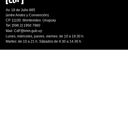
Av. 18 de Julio 885
(entre Andes y Convención)
CP 11100. Montevideo. Uruguay
Tel: [598 2] 1950 7960
Mail:
CdF@imm.gub.uy
Lunes, miércoles, jueves, viernes: de 10 a 19.30 h.
Martes: de 10 a 21 h. Sábados de 9.30 a 14.30 h.