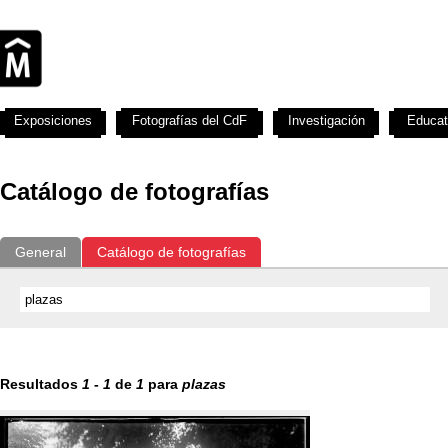
Exposiciones
Fotografías del CdF
Investigación
Educat
Catálogo de fotografías
General
Catálogo de fotografías
Resultados
1
-
1
de
1
para
plazas