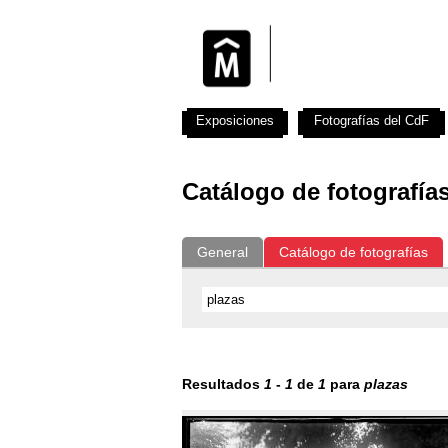
Exposiciones
Fotografías del CdF
Catálogo de fotografía
General
Catálogo de fotografías
Resultados
1
-
1
de
1
para
plazas