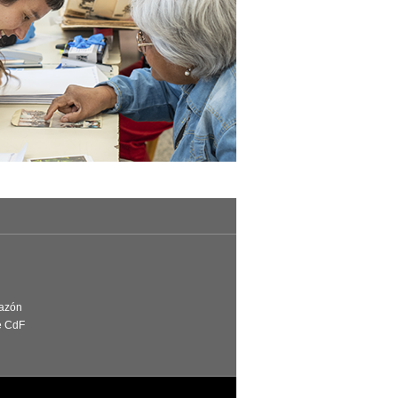
Razón
e CdF