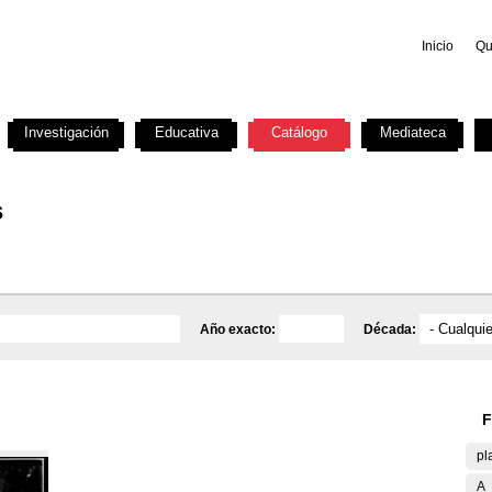
Inicio
Qu
Investigación
Educativa
Catálogo
Mediateca
s
Año exacto:
Década:
F
pl
A