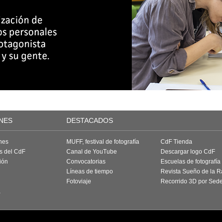
NES
DESTACADOS
nes
MUFF, festival de fotografía
CdF Tienda
as del CdF
Canal de YouTube
Descargar logo CdF
ión
Convocatorias
Escuelas de fotografía
Líneas de tiempo
Revista Sueño de la 
Fotoviaje
Recorrido 3D por Sed
a