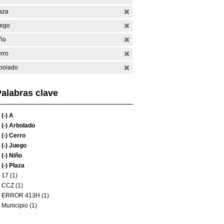
aza
ego
ño
rro
bolado
alabras clave
(-)
A
(-)
Arbolado
(-)
Cerro
(-)
Juego
(-)
Niño
(-)
Plaza
17 (1)
CCZ (1)
ERROR 413H (1)
Municipio (1)