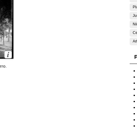
Pl
Ju
Ni
Ce
Ar
P
rro.