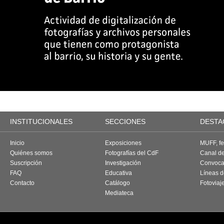
INSTITUCIONALES
SECCIONES
DESTA
Inicio
Exposiciones
MUFF, fes
Quiénes somos
Fotografías del CdF
Canal d
Suscripción
Investigación
Convoca
FAQ
Educativa
Líneas d
Contacto
Catálogo
Fotoviaj
Mediateca