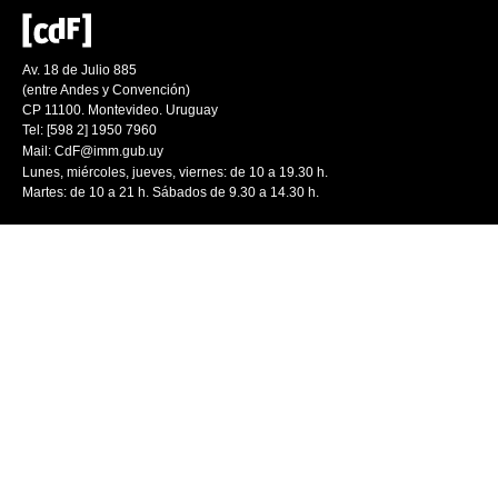
Av. 18 de Julio 885
(entre Andes y Convención)
CP 11100. Montevideo. Uruguay
Tel: [598 2] 1950 7960
Mail:
CdF@imm.gub.uy
Lunes, miércoles, jueves, viernes: de 10 a 19.30 h.
Martes: de 10 a 21 h. Sábados de 9.30 a 14.30 h.