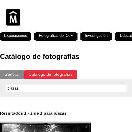
Exposiciones
Fotografías del CdF
Investigación
Educat
Catálogo de fotografías
General
Catálogo de fotografías
Resultados
1
-
1
de
1
para
plazas