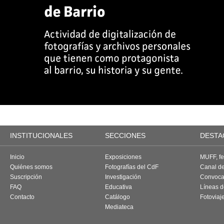
INSTITUCIONALES
SECCIONES
DESTA
Inicio
Exposiciones
MUFF, fes
Quiénes somos
Fotografías del CdF
Canal d
Suscripción
Investigación
Convoca
FAQ
Educativa
Líneas d
Contacto
Catálogo
Fotoviaj
Mediateca