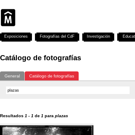
Exposiciones
Fotografías del CdF
Investigación
Educat
Catálogo de fotografías
General
Catálogo de fotografías
Resultados
1
-
1
de
1
para
plazas