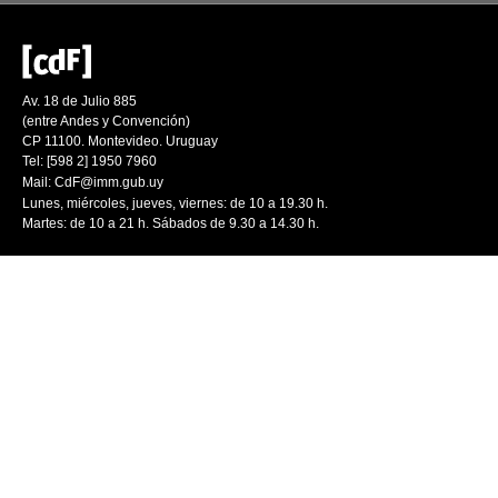
Av. 18 de Julio 885
(entre Andes y Convención)
CP 11100. Montevideo. Uruguay
Tel: [598 2] 1950 7960
Mail:
CdF@imm.gub.uy
Lunes, miércoles, jueves, viernes: de 10 a 19.30 h.
Martes: de 10 a 21 h. Sábados de 9.30 a 14.30 h.