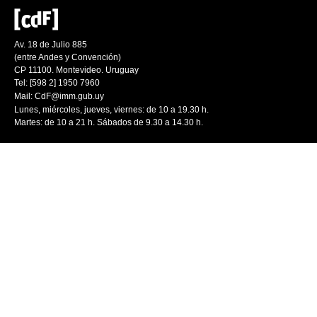
Av. 18 de Julio 885
(entre Andes y Convención)
CP 11100. Montevideo. Uruguay
Tel: [598 2] 1950 7960
Mail:
CdF@imm.gub.uy
Lunes, miércoles, jueves, viernes: de 10 a 19.30 h.
Martes: de 10 a 21 h. Sábados de 9.30 a 14.30 h.