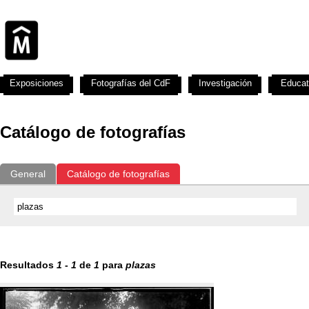
Exposiciones
Fotografías del CdF
Investigación
Educat
Catálogo de fotografías
General
Catálogo de fotografías
Resultados
1
-
1
de
1
para
plazas