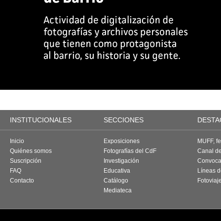
INSTITUCIONALES
SECCIONES
DESTA
Inicio
Exposiciones
MUFF, fes
Quiénes somos
Fotografías del CdF
Canal d
Suscripción
Investigación
Convoca
FAQ
Educativa
Líneas d
Contacto
Catálogo
Fotoviaj
Mediateca