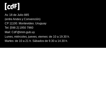
Av. 18 de Julio 885
(entre Andes y Convención)
CP 11100. Montevideo. Uruguay
Tel: [598 2] 1950 7960
Mail:
CdF@imm.gub.uy
Lunes, miércoles, jueves, viernes: de 10 a 19.30 h.
Martes: de 10 a 21 h. Sábados de 9.30 a 14.30 h.