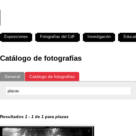
Exposiciones
Fotografías del CdF
Investigación
Educat
Catálogo de fotografías
General
Catálogo de fotografías
Resultados
1
-
1
de
1
para
plazas