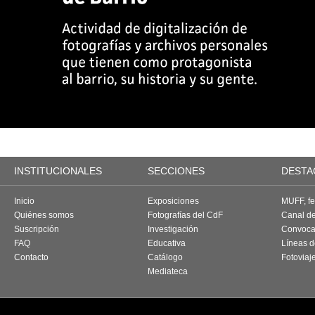
INSTITUCIONALES
SECCIONES
DESTA
Inicio
Exposiciones
MUFF, fes
Quiénes somos
Fotografías del CdF
Canal d
Suscripción
Investigación
Convoca
FAQ
Educativa
Líneas d
Contacto
Catálogo
Fotoviaj
Mediateca