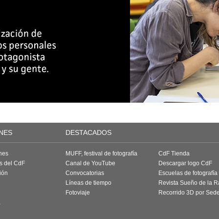
NES
DESTACADOS
nes
MUFF, festival de fotografía
CdF Tienda
as del CdF
Canal de YouTube
Descargar logo CdF
ión
Convocatorias
Escuelas de fotografía
Líneas de tiempo
Revista Sueño de la 
Fotoviaje
Recorrido 3D por Sed
a