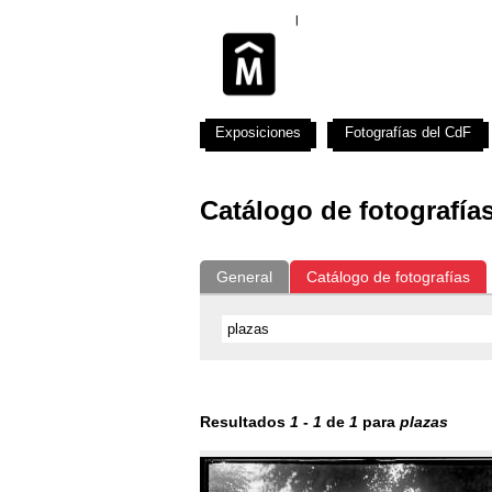
Exposiciones
Fotografías del CdF
Catálogo de fotografía
General
Catálogo de fotografías
Resultados
1
-
1
de
1
para
plazas