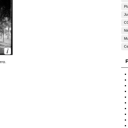
Pl
Ju
C
Ni
Mu
Ce
P
rro.