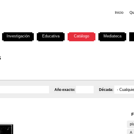
Inicio
Qu
Investigación
Educativa
Catálogo
Mediateca
s
Año exacto:
Década:
F
pl
A