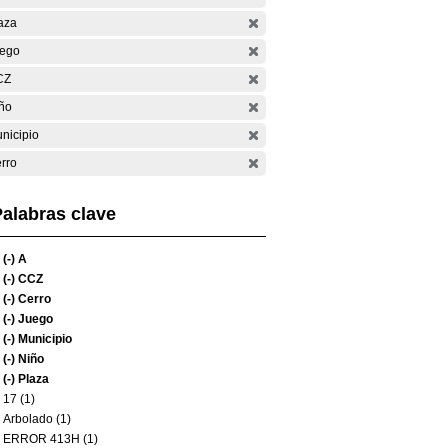
aza
ego
CZ
ño
nicipio
rro
alabras clave
(-)
A
(-)
CCZ
(-)
Cerro
(-)
Juego
(-)
Municipio
(-)
Niño
(-)
Plaza
17 (1)
Arbolado (1)
ERROR 413H (1)