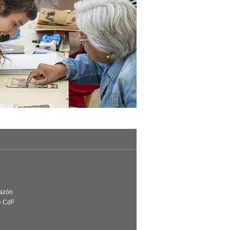
Razón
e CdF