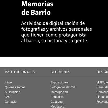
INSTITUCIONALES
SECCIONES
DESTA
Inicio
Exposiciones
MUFF, fes
Quiénes somos
Fotografías del CdF
Canal d
Suscripción
Investigación
Convoca
FAQ
Educativa
Líneas d
Contacto
Catálogo
Fotoviaj
Mediateca