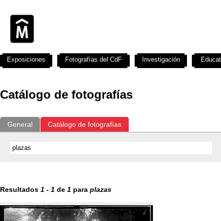
Exposiciones
Fotografías del CdF
Investigación
Educat
Catálogo de fotografías
General
Catálogo de fotografías
Resultados
1
-
1
de
1
para
plazas