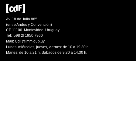
Av. 18 de Julio 885
(entre Andes y Convención)
CP 11100. Montevideo. Uruguay
Tel: [598 2] 1950 7960
Mail:
CdF@imm.gub.uy
Lunes, miércoles, jueves, viernes: de 10 a 19.30 h.
Martes: de 10 a 21 h. Sábados de 9.30 a 14.30 h.