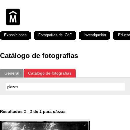
Exposiciones
Fotografías del CdF
Investigación
Educat
Catálogo de fotografías
General
Catálogo de fotografías
Resultados
1
-
1
de
1
para
plazas