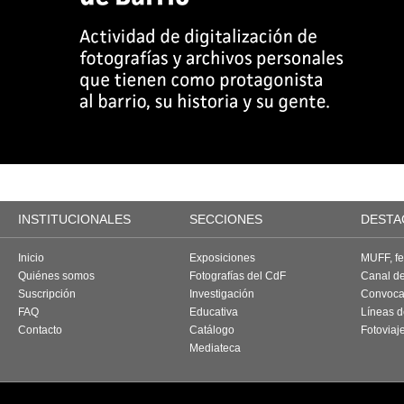
INSTITUCIONALES
SECCIONES
DESTA
Inicio
Exposiciones
MUFF, fes
Quiénes somos
Fotografías del CdF
Canal d
Suscripción
Investigación
Convoca
FAQ
Educativa
Líneas d
Contacto
Catálogo
Fotoviaj
Mediateca