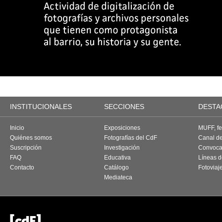
INSTITUCIONALES
SECCIONES
DESTA
Inicio
Exposiciones
MUFF, fes
Quiénes somos
Fotografías del CdF
Canal d
Suscripción
Investigación
Convoca
FAQ
Educativa
Líneas d
Contacto
Catálogo
Fotoviaj
Mediateca