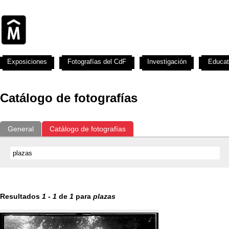
Exposiciones
Fotografías del CdF
Investigación
Educat
Catálogo de fotografías
General
Catálogo de fotografías
Resultados
1
-
1
de
1
para
plazas