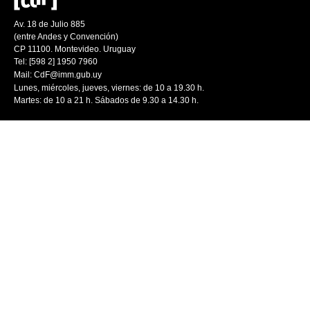
Av. 18 de Julio 885
(entre Andes y Convención)
CP 11100. Montevideo. Uruguay
Tel: [598 2] 1950 7960
Mail:
CdF@imm.gub.uy
Lunes, miércoles, jueves, viernes: de 10 a 19.30 h.
Martes: de 10 a 21 h. Sábados de 9.30 a 14.30 h.