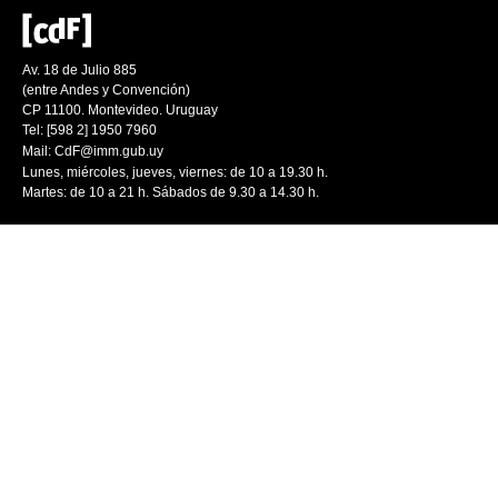
Av. 18 de Julio 885
(entre Andes y Convención)
CP 11100. Montevideo. Uruguay
Tel: [598 2] 1950 7960
Mail:
CdF@imm.gub.uy
Lunes, miércoles, jueves, viernes: de 10 a 19.30 h.
Martes: de 10 a 21 h. Sábados de 9.30 a 14.30 h.