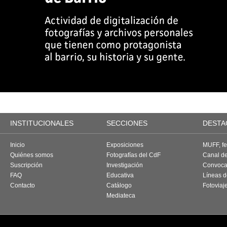
INSTITUCIONALES
SECCIONES
DESTA
Inicio
Exposiciones
MUFF, fes
Quiénes somos
Fotografías del CdF
Canal d
Suscripción
Investigación
Convoca
FAQ
Educativa
Líneas d
Contacto
Catálogo
Fotoviaj
Mediateca