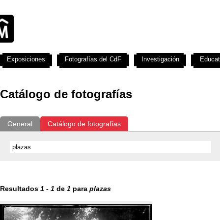
Exposiciones
Fotografías del CdF
Investigación
Educat
Catálogo de fotografías
General
Catálogo de fotografías
Resultados
1
-
1
de
1
para
plazas