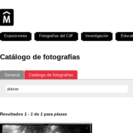
Exposiciones
Fotografías del CdF
Investigación
Educat
Catálogo de fotografías
General
Catálogo de fotografías
Resultados
1
-
1
de
1
para
plazas