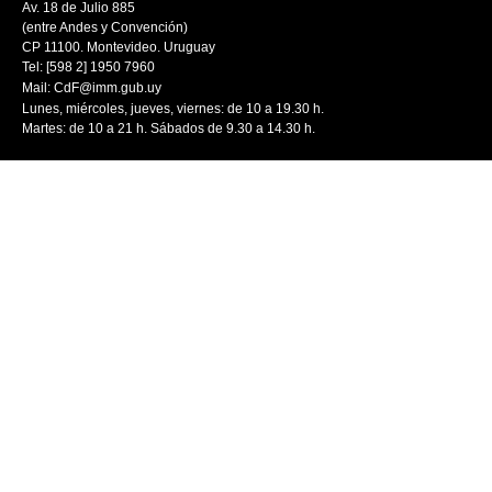
Av. 18 de Julio 885
(entre Andes y Convención)
CP 11100. Montevideo. Uruguay
Tel: [598 2] 1950 7960
Mail:
CdF@imm.gub.uy
Lunes, miércoles, jueves, viernes: de 10 a 19.30 h.
Martes: de 10 a 21 h. Sábados de 9.30 a 14.30 h.