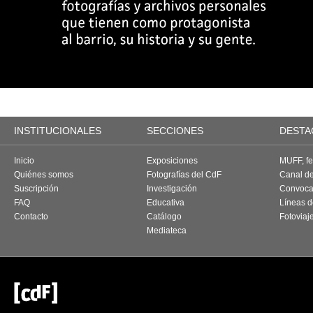
INSTITUCIONALES
SECCIONES
DESTA
Inicio
Exposiciones
MUFF, fes
Quiénes somos
Fotografías del CdF
Canal d
Suscripción
Investigación
Convoca
FAQ
Educativa
Líneas d
Contacto
Catálogo
Fotoviaj
Mediateca