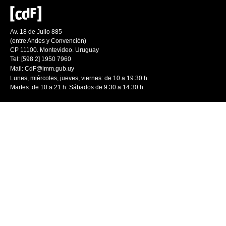
Av. 18 de Julio 885
(entre Andes y Convención)
CP 11100. Montevideo. Uruguay
Tel: [598 2] 1950 7960
Mail:
CdF@imm.gub.uy
Lunes, miércoles, jueves, viernes: de 10 a 19.30 h.
Martes: de 10 a 21 h. Sábados de 9.30 a 14.30 h.