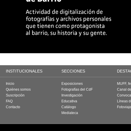
INSTITUCIONALES
SECCIONES
DESTA
Inicio
Exposiciones
MUFF, fes
Quiénes somos
Fotografías del CdF
Canal d
Suscripción
Investigación
Convoca
FAQ
Educativa
Líneas d
Contacto
Catálogo
Fotoviaj
Mediateca