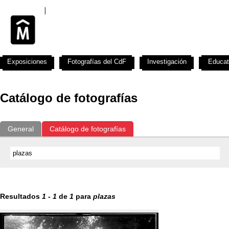
Exposiciones
Fotografías del CdF
Investigación
Educat
Catálogo de fotografías
General
Catálogo de fotografías
Resultados
1
-
1
de
1
para
plazas