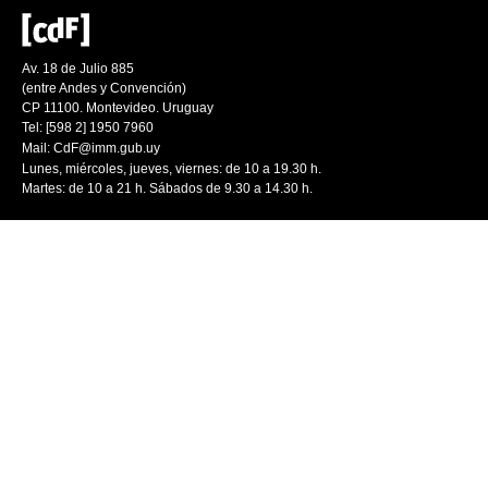
Av. 18 de Julio 885
(entre Andes y Convención)
CP 11100. Montevideo. Uruguay
Tel: [598 2] 1950 7960
Mail:
CdF@imm.gub.uy
Lunes, miércoles, jueves, viernes: de 10 a 19.30 h.
Martes: de 10 a 21 h. Sábados de 9.30 a 14.30 h.