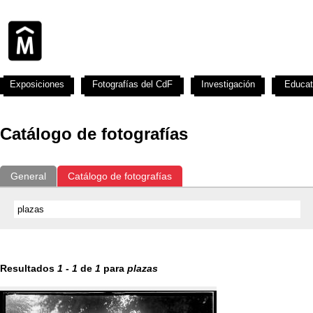
Exposiciones
Fotografías del CdF
Investigación
Educat
Catálogo de fotografías
General
Catálogo de fotografías
Resultados
1
-
1
de
1
para
plazas