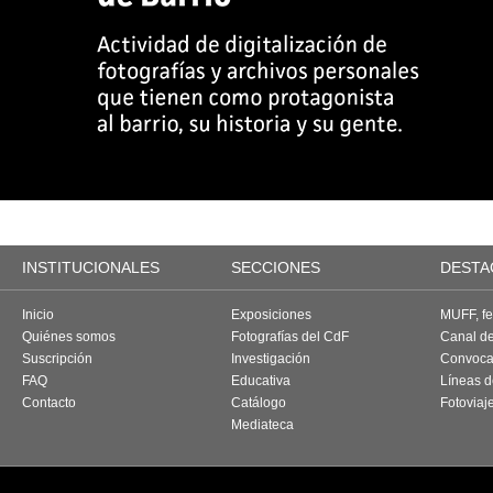
INSTITUCIONALES
SECCIONES
DESTA
Inicio
Exposiciones
MUFF, fes
Quiénes somos
Fotografías del CdF
Canal d
Suscripción
Investigación
Convoca
FAQ
Educativa
Líneas d
Contacto
Catálogo
Fotoviaj
Mediateca