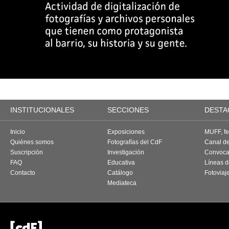
INSTITUCIONALES
SECCIONES
DESTA
Inicio
Exposiciones
MUFF, fes
Quiénes somos
Fotografías del CdF
Canal d
Suscripción
Investigación
Convoca
FAQ
Educativa
Líneas d
Contacto
Catálogo
Fotoviaj
Mediateca