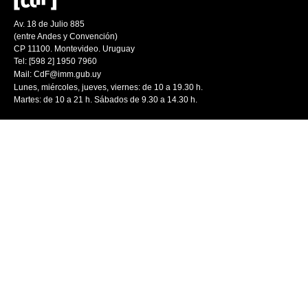
Av. 18 de Julio 885
(entre Andes y Convención)
CP 11100. Montevideo. Uruguay
Tel: [598 2] 1950 7960
Mail:
CdF@imm.gub.uy
Lunes, miércoles, jueves, viernes: de 10 a 19.30 h.
Martes: de 10 a 21 h. Sábados de 9.30 a 14.30 h.