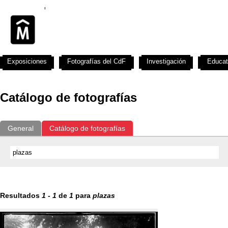
Exposiciones
Fotografías del CdF
Investigación
Educat
Catálogo de fotografías
General
Catálogo de fotografías
Resultados
1
-
1
de
1
para
plazas