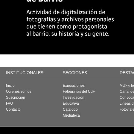
INSTITUCIONALES
SECCIONES
DESTA
Inicio
Exposiciones
MUFF, fes
Quiénes somos
Fotografías del CdF
Canal d
Suscripción
Investigación
Convoca
FAQ
Educativa
Líneas d
Contacto
Catálogo
Fotoviaj
Mediateca