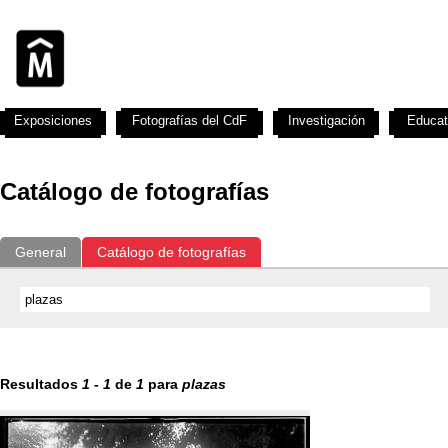
Exposiciones
Fotografías del CdF
Investigación
Educat
Catálogo de fotografías
General
Catálogo de fotografías
Resultados
1
-
1
de
1
para
plazas