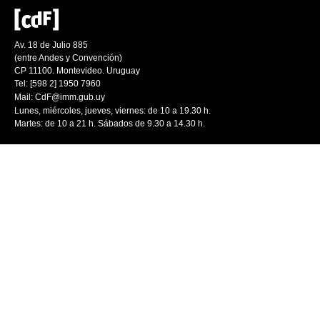
Av. 18 de Julio 885
(entre Andes y Convención)
CP 11100. Montevideo. Uruguay
Tel: [598 2] 1950 7960
Mail:
CdF@imm.gub.uy
Lunes, miércoles, jueves, viernes: de 10 a 19.30 h.
Martes: de 10 a 21 h. Sábados de 9.30 a 14.30 h.