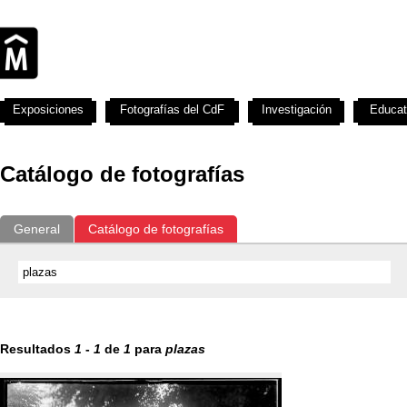
Exposiciones
Fotografías del CdF
Investigación
Educat
Catálogo de fotografías
General
Catálogo de fotografías
Resultados
1
-
1
de
1
para
plazas