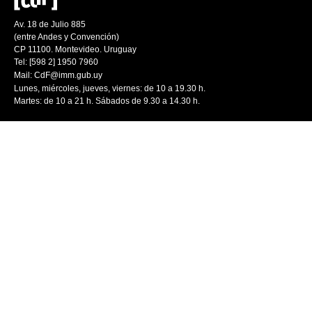
Av. 18 de Julio 885
(entre Andes y Convención)
CP 11100. Montevideo. Uruguay
Tel: [598 2] 1950 7960
Mail:
CdF@imm.gub.uy
Lunes, miércoles, jueves, viernes: de 10 a 19.30 h.
Martes: de 10 a 21 h. Sábados de 9.30 a 14.30 h.