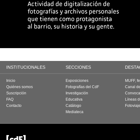
INSTITUCIONALES
SECCIONES
DESTA
Inicio
Exposiciones
MUFF, fes
Quiénes somos
Fotografías del CdF
Canal d
Suscripción
Investigación
Convoca
FAQ
Educativa
Líneas d
Contacto
Catálogo
Fotoviaj
Mediateca