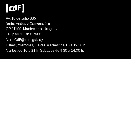
Av. 18 de Julio 885
(entre Andes y Convención)
CP 11100. Montevideo. Uruguay
Tel: [598 2] 1950 7960
Mail:
CdF@imm.gub.uy
Lunes, miércoles, jueves, viernes: de 10 a 19.30 h.
Martes: de 10 a 21 h. Sábados de 9.30 a 14.30 h.