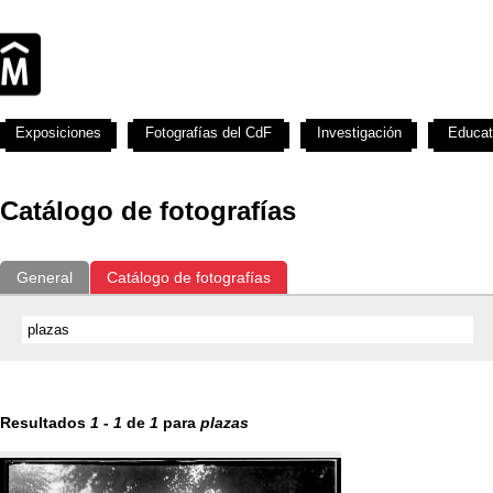
Exposiciones
Fotografías del CdF
Investigación
Educat
Catálogo de fotografías
General
Catálogo de fotografías
Resultados
1
-
1
de
1
para
plazas