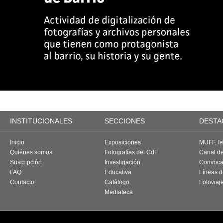
INSTITUCIONALES
SECCIONES
DESTA
Inicio
Exposiciones
MUFF, fes
Quiénes somos
Fotografías del CdF
Canal d
Suscripción
Investigación
Convoca
FAQ
Educativa
Líneas d
Contacto
Catálogo
Fotoviaj
Mediateca