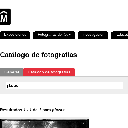
Exposiciones
Fotografías del CdF
Investigación
Educat
Catálogo de fotografías
General
Catálogo de fotografías
Resultados
1
-
1
de
1
para
plazas