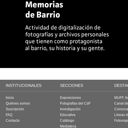
INSTITUCIONALES
SECCIONES
DESTA
Inicio
Exposiciones
MUFF, fes
Quiénes somos
Fotografías del CdF
Canal d
Suscripción
Investigación
Convoca
FAQ
Educativa
Líneas d
Contacto
Catálogo
Fotoviaj
Mediateca