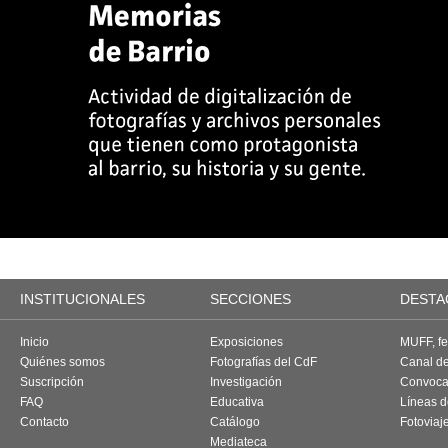
INSTITUCIONALES
SECCIONES
DESTA
Inicio
Exposiciones
MUFF, fes
Quiénes somos
Fotografías del CdF
Canal d
Suscripción
Investigación
Convoca
FAQ
Educativa
Líneas d
Contacto
Catálogo
Fotoviaj
Mediateca