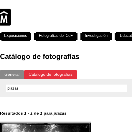
Exposiciones
Fotografías del CdF
Investigación
Educat
Catálogo de fotografías
General
Catálogo de fotografías
Resultados
1
-
1
de
1
para
plazas