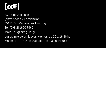
Av. 18 de Julio 885
(entre Andes y Convención)
CP 11100. Montevideo. Uruguay
Tel: [598 2] 1950 7960
Mail:
CdF@imm.gub.uy
Lunes, miércoles, jueves, viernes: de 10 a 19.30 h.
Martes: de 10 a 21 h. Sábados de 9.30 a 14.30 h.