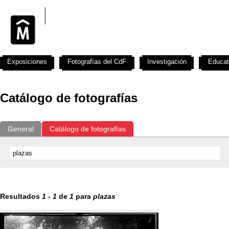
Exposiciones
Fotografías del CdF
Investigación
Educat
Catálogo de fotografías
General
Catálogo de fotografías
Resultados
1
-
1
de
1
para
plazas