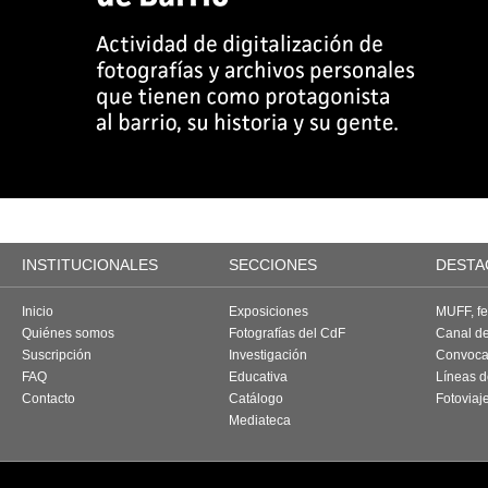
INSTITUCIONALES
SECCIONES
DESTA
Inicio
Exposiciones
MUFF, fes
Quiénes somos
Fotografías del CdF
Canal d
Suscripción
Investigación
Convoca
FAQ
Educativa
Líneas d
Contacto
Catálogo
Fotoviaj
Mediateca