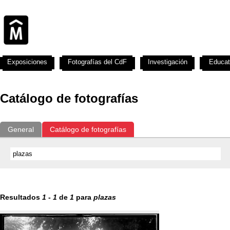
Exposiciones
Fotografías del CdF
Investigación
Educat
Catálogo de fotografías
General
Catálogo de fotografías
Resultados
1
-
1
de
1
para
plazas