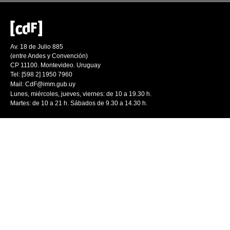
Av. 18 de Julio 885
(entre Andes y Convención)
CP 11100. Montevideo. Uruguay
Tel: [598 2] 1950 7960
Mail:
CdF@imm.gub.uy
Lunes, miércoles, jueves, viernes: de 10 a 19.30 h.
Martes: de 10 a 21 h. Sábados de 9.30 a 14.30 h.