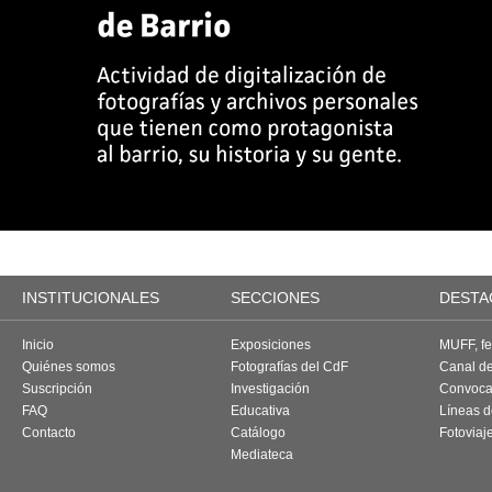
INSTITUCIONALES
SECCIONES
DESTA
Inicio
Exposiciones
MUFF, fes
Quiénes somos
Fotografías del CdF
Canal d
Suscripción
Investigación
Convoca
FAQ
Educativa
Líneas d
Contacto
Catálogo
Fotoviaj
Mediateca